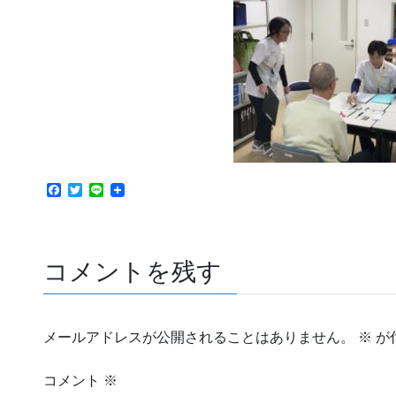
F
T
L
a
w
i
c
i
n
e
t
e
b
t
o
e
コメントを残す
o
r
k
メールアドレスが公開されることはありません。
※
が
コメント
※