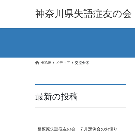
コ
ナ
ン
ビ
神奈川県失語症友の会
テ
ゲ
ン
ー
ツ
シ
へ
ョ
ス
ン
キ
に
ッ
移
HOME
メディア
交流会③
プ
動
最新の投稿
相模原失語症友の会 ７月定例会のお便り